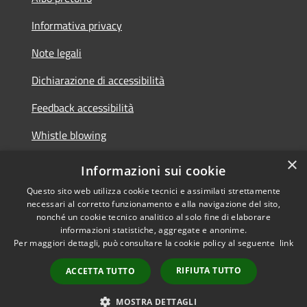
Informativa privacy
Note legali
Dichiarazione di accessibilità
Feedback accessibilità
Whistle blowing
×
Titolare potere sostitutivo
Informazioni sui cookie
Questo sito web utilizza cookie tecnici e assimilati strettamente
necessari al corretto funzionamento e alla navigazione del sito,
nonché un cookie tecnico analitico al solo fine di elaborare
informazioni statistiche, aggregate e anonime.
RSS
Copyright © 2026 • Comune di
Per maggiori dettagli, può consultare la cookie policy al seguente
link
Accessibilità
Lurate Caccivio • Powered by
Privacy
Municipium
•
RIFIUTA TUTTO
ACCETTA TUTTO
Cookie
Accesso redazione
Mappa del sito
MOSTRA DETTAGLI