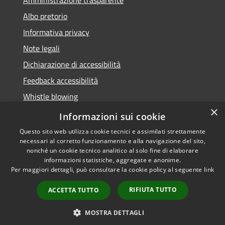
Albo pretorio
Informativa privacy
Note legali
Dichiarazione di accessibilità
Feedback accessibilità
Whistle blowing
×
Titolare potere sostitutivo
Informazioni sui cookie
Questo sito web utilizza cookie tecnici e assimilati strettamente
necessari al corretto funzionamento e alla navigazione del sito,
nonché un cookie tecnico analitico al solo fine di elaborare
informazioni statistiche, aggregate e anonime.
RSS
Copyright © 2026 • Comune di
Per maggiori dettagli, può consultare la cookie policy al seguente
link
Accessibilità
Lurate Caccivio • Powered by
Privacy
Municipium
Accesso
•
RIFIUTA TUTTO
ACCETTA TUTTO
Cookie
redazione
Mappa del sito
MOSTRA DETTAGLI