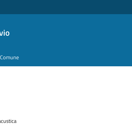
vio
il Comune
acustica