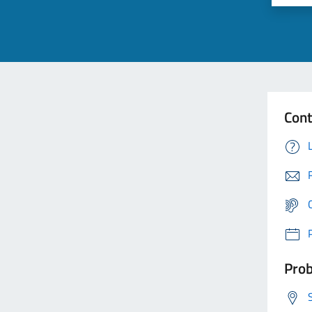
Cont
Prob