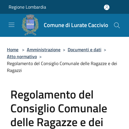
Salta al contenuto principale
Regione Lombardia
Comune di Lurate Caccivio
Home
>
Amministrazione
>
Documenti e dati
>
Atto normativo
>
Regolamento del Consiglio Comunale delle Ragazze e dei
Ragazzi
Regolamento del
Consiglio Comunale
delle Ragazze e dei