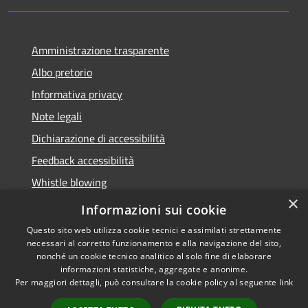
Amministrazione trasparente
Albo pretorio
Informativa privacy
Note legali
Dichiarazione di accessibilità
Feedback accessibilità
Whistle blowing
×
Titolare potere sostitutivo
Informazioni sui cookie
Questo sito web utilizza cookie tecnici e assimilati strettamente
necessari al corretto funzionamento e alla navigazione del sito,
nonché un cookie tecnico analitico al solo fine di elaborare
informazioni statistiche, aggregate e anonime.
RSS
Copyright © 2026 • Comune di
Per maggiori dettagli, può consultare la cookie policy al seguente
link
Accessibilità
Lurate Caccivio • Powered by
Privacy
Municipium
Accesso
•