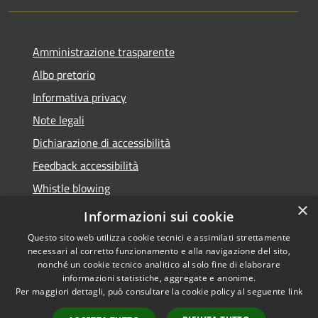
Amministrazione trasparente
Albo pretorio
Informativa privacy
Note legali
Dichiarazione di accessibilità
Feedback accessibilità
Whistle blowing
×
Titolare potere sostitutivo
Informazioni sui cookie
Questo sito web utilizza cookie tecnici e assimilati strettamente
necessari al corretto funzionamento e alla navigazione del sito,
nonché un cookie tecnico analitico al solo fine di elaborare
informazioni statistiche, aggregate e anonime.
RSS
Copyright © 2026 • Comune di
Per maggiori dettagli, può consultare la cookie policy al seguente
link
Accessibilità
Lurate Caccivio • Powered by
Privacy
Municipium
Accesso
•