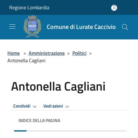
Salta al contenuto principale
Regione Lombardia
Comune di Lurate Caccivio
Home
>
Amministrazione
>
Politici
>
Antonella Cagliani
Antonella Cagliani
Condividi
Vedi azioni
INDICE DELLA PAGINA