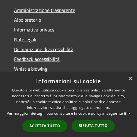
Amministrazione trasparente
Albo pretorio
Informativa privacy
Note legali
Dichiarazione di accessibilità
Feedback accessibilità
Whistle blowing
×
Titolare potere sostitutivo
Informazioni sui cookie
Questo sito web utilizza cookie tecnici e assimilati strettamente
necessari al corretto funzionamento e alla navigazione del sito,
nonché un cookie tecnico analitico al solo fine di elaborare
informazioni statistiche, aggregate e anonime.
RSS
Copyright © 2026 • Comune di
Per maggiori dettagli, può consultare la cookie policy al seguente
link
Accessibilità
Lurate Caccivio • Powered by
Privacy
Municipium
Accesso
•
RIFIUTA TUTTO
ACCETTA TUTTO
Cookie
redazione