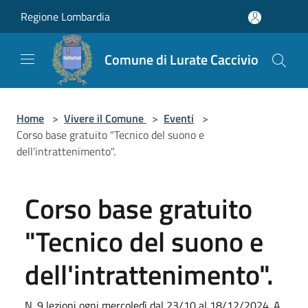
Salta al contenuto principale
Regione Lombardia
Comune di Lurate Caccivio
Home
>
Vivere il Comune
>
Eventi
>
Corso base gratuito "Tecnico del suono e
dell'intrattenimento".
Corso base gratuito
"Tecnico del suono e
dell'intrattenimento".
N. 9 lezioni ogni mercoledì dal 23/10 al 18/12/2024. A