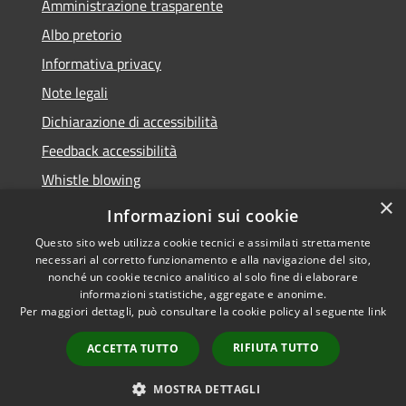
Amministrazione trasparente
Albo pretorio
Informativa privacy
Note legali
Dichiarazione di accessibilità
Feedback accessibilità
Whistle blowing
×
Titolare potere sostitutivo
Informazioni sui cookie
Questo sito web utilizza cookie tecnici e assimilati strettamente
necessari al corretto funzionamento e alla navigazione del sito,
nonché un cookie tecnico analitico al solo fine di elaborare
informazioni statistiche, aggregate e anonime.
RSS
Copyright © 2026 • Comune di
Per maggiori dettagli, può consultare la cookie policy al seguente
link
Accessibilità
Lurate Caccivio • Powered by
Privacy
Municipium
Accesso
•
RIFIUTA TUTTO
ACCETTA TUTTO
Cookie
redazione
Mappa del sito
MOSTRA DETTAGLI