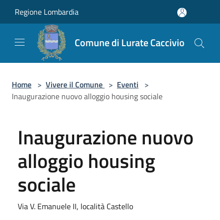
Salta al contenuto principale
Regione Lombardia
Comune di Lurate Caccivio
Home
>
Vivere il Comune
>
Eventi
>
Inaugurazione nuovo alloggio housing sociale
Inaugurazione nuovo
alloggio housing
sociale
Via V. Emanuele II, località Castello