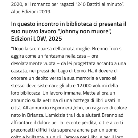
2020, e il romanzo per ragazzi “240 Battiti al minuto”,
Albe Edizioni 2019.
In questo incontro in biblioteca ci presenta il
suo nuovo lavoro "Johnny non muore",
Edizioni LOW, 2025
"Dopo la scomparsa dell’amata moglie, Brenno Tron si
aggira come un fantasma nella casa – ora
desolatamente vuota – da lei progettata accanto a una
cascata, nei pressi del Lago di Como. Ha il dovere di
onorare un debito verso la sua memoria e verso sé
stesso: deve sistemare gli oltre 12.000 volumi della
loro biblioteca. Un lavoro immane. Mette allora un
annuncio sulla vetrina di una bottega di libri usati in
città. All’annuncio risponderà John, un ragazzo di colore
nato in Brianza. L’amicizia tra i due aiuterà Brenno ad
affrontare il dolore per la recente perdita, oltre a certi
preconcetti difficili da superare anche per un uomo
colto e brillante; a unirli, l’amore per i libri e per il loro