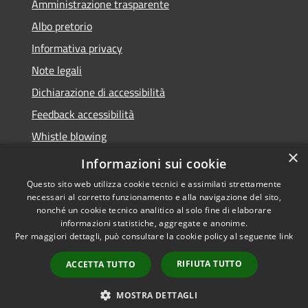
Amministrazione trasparente
Albo pretorio
Informativa privacy
Note legali
Dichiarazione di accessibilità
Feedback accessibilità
Whistle blowing
×
Titolare potere sostitutivo
Informazioni sui cookie
Questo sito web utilizza cookie tecnici e assimilati strettamente
necessari al corretto funzionamento e alla navigazione del sito,
nonché un cookie tecnico analitico al solo fine di elaborare
informazioni statistiche, aggregate e anonime.
RSS
Copyright © 2026 • Comune di
Per maggiori dettagli, può consultare la cookie policy al seguente
link
Accessibilità
Lurate Caccivio • Powered by
Privacy
Municipium
Accesso
•
RIFIUTA TUTTO
ACCETTA TUTTO
Cookie
redazione
Mappa del sito
MOSTRA DETTAGLI