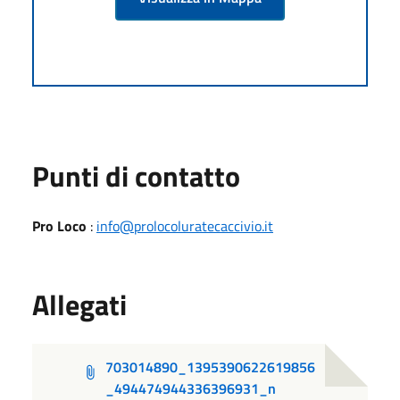
Punti di contatto
Pro Loco
:
info@prolocoluratecaccivio.it
Allegati
703014890_1395390622619856
_494474944336396931_n