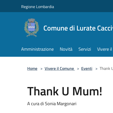
Salta al contenuto principale
Regione Lombardia
Comune di Lurate Cacci
Amministrazione
Novità
Servizi
Vivere 
Home
>
Vivere il Comune
>
Eventi
>
Thank 
Thank U Mum!
A cura di Sonia Margonari