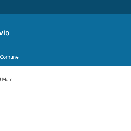
vio
il Comune
U Mum!