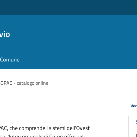
vio
il Comune
OPAC - catalogo online
Ved
'OPAC, che comprende i sistemi dell'Ovest
 e l'Intercomunale di Como offre agli