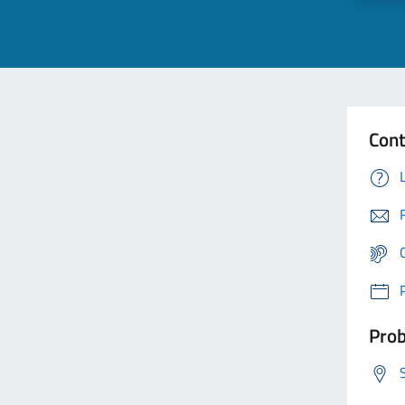
Cont
Prob