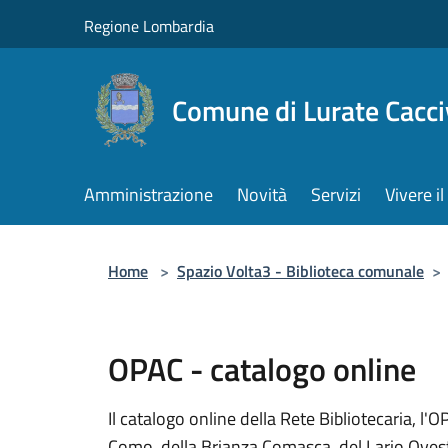
Salta al contenuto principale
Regione Lombardia
Comune di Lurate Cacci
Amministrazione
Novità
Servizi
Vivere 
Home
>
Spazio Volta3 - Biblioteca comunale
>
OPAC - catalogo online
Il catalogo online della Rete Bibliotecaria, l
Como, della Brianza Comasca, del Lario Ovest