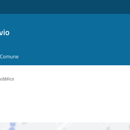
vio
il Comune
ubblico